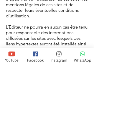
mentions légales de ces sites et de
respecter leurs éventuelles conditions
d’utilisation.
L’Editeur ne pourra en aucun cas être tenu
pour responsable des informations
diffusées sur les sites avec lesquels des
liens hypertextes auront été installés ainsi
que de tous préjudices de quelque nature
que ce soit résultant notamment de leur
accès.
YouTube
Facebook
Instagram
WhatsApp
Si une personne dirige ses utilisateurs vers
le présent site internet, l’Editeur se réserve
la possibilité de demander la suppression
du lien hypertexte pointant vers ce site s’il
estime que ce lien n’est pas conforme à
ses droits et intérêts légitimes.