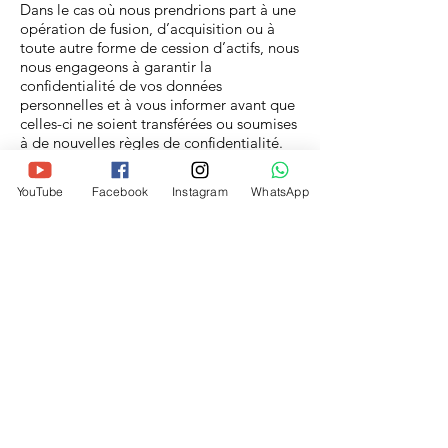
Dans le cas où nous prendrions part à une
opération de fusion, d’acquisition ou à
toute autre forme de cession d’actifs, nous
nous engageons à garantir la
confidentialité de vos données
personnelles et à vous informer avant que
celles-ci ne soient transférées ou soumises
à de nouvelles règles de confidentialité.
Communication à des tiers sous forme
YouTube
Facebook
Instagram
WhatsApp
agrégée et anonymisée
Vos données personnelles pourront être
utilisées pour enrichir nos bases de
données. Elles pourront être transmises à
des tiers après avoir été anonymisées.
Nous pouvons publier, divulguer et utiliser
les informations agrégées (informations
combinées de telle sorte que personne ne
puisse plus être identifié ou mentionné) et
les informations non personnelles à des
fins d'analyse du secteur et du marché, de
profilage démographique, à des fins
promotionnelles et publicitaires et à
d'autres fins commerciales.