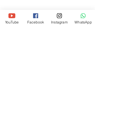
YouTube
Facebook
Instagram
WhatsApp
Politique de confidentialité
Mentions légales
CGV
Règlement intérieur