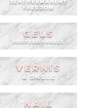
3en1 PERMANENT
FREEDOM
GELS
professionnels
vernis
à ongle
NAIL