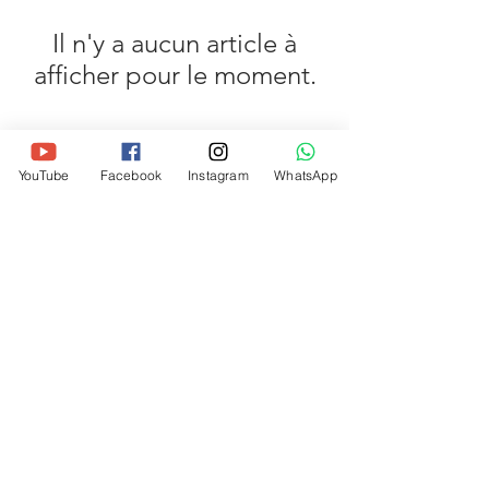
Il n'y a aucun article à
afficher pour le moment.
YouTube
Facebook
Instagram
WhatsApp
Politique de confidentialité
Mentions légales
CGV
Règlement intérieur
Yournails International