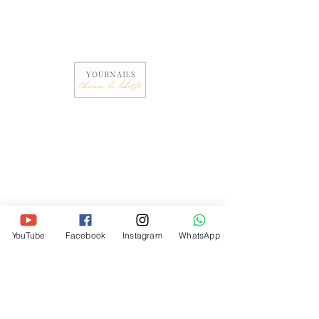
Politique de confidentialité
Mentions légales
CGV
Règlement intérieur
Yournails International
0677557552
YouTube
Facebook
Instagram
WhatsApp
yournails@hotmail.fr
Déclaration d'activité: Centre de
formation déclaré sous le numéro
44570400357
auprès de la région